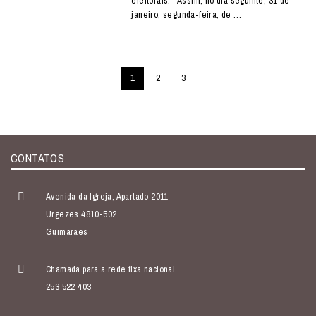
eleitorais. Assim, no dia seguinte, 31 de
janeiro, segunda-feira, de …
1
2
3
CONTATOS
Avenida da Igreja, Apartado 2011
Urgezes 4810-502
Guimarães
Chamada para a rede fixa nacional
253 522 403