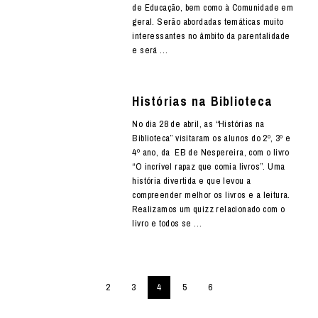
de Educação, bem como à Comunidade em
geral. Serão abordadas temáticas muito
interessantes no âmbito da parentalidade
e será …
Histórias na Biblioteca
No dia 28 de abril, as “Histórias na
Biblioteca” visitaram os alunos do 2º, 3º e
4º ano, da EB de Nespereira, com o livro
“O incrível rapaz que comia livros”. Uma
história divertida e que levou a
compreender melhor os livros e a leitura.
Realizamos um quizz relacionado com o
livro e todos se …
2
3
4
5
6