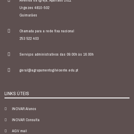
Avenida da Igreja, Apartado 2011
Urgezes 4810-502
Guimarães
Chamada para a rede fixa nacional
253 522 403
Serviços administrativos das 09.00h às 16.00h
geral@agrupamentogilvicente.edu.pt
LINKS ÚTEIS
INOVAR Alunos
INOVAR Consulta
AGV mail