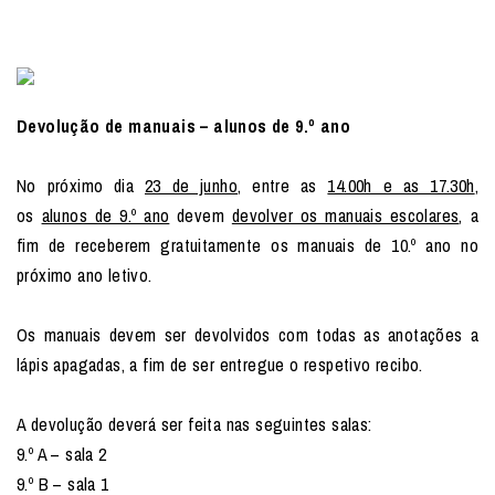
Devolução de manuais – alunos de 9.º ano
No próximo dia
23 de junho
, entre as
14.00h e as 17.30h
,
os
alunos de 9.º ano
devem
devolver os manuais escolares
, a
fim de receberem gratuitamente os manuais de 10.º ano no
próximo ano letivo.
Os manuais devem ser devolvidos com todas as anotações a
lápis apagadas, a fim de ser entregue o respetivo recibo.
A devolução deverá ser feita nas seguintes salas:
9.º A – sala 2
9.º B – sala 1