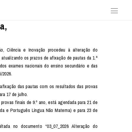
a,
ão, Ciência e Inovação procedeu à alteração do
, atualizando os prazos de afixação de pautas da 1.ª
e dos exames nacionais do ensino secundário e das
5/2026.
 afixação das pautas com os resultados das provas
ara 17 de julho.
 provas finais de 9.º ano, está agendada para 21 de
nda e Português Língua Não Materna) e para 23 de
ltada no documento “03_07_2026 Alteração do